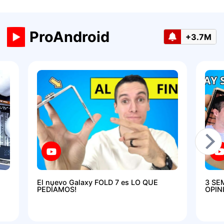
ProAndroid
+3.7M
El nuevo Galaxy FOLD 7 es LO QUE
3 SE
PEDÍAMOS!
OPIN