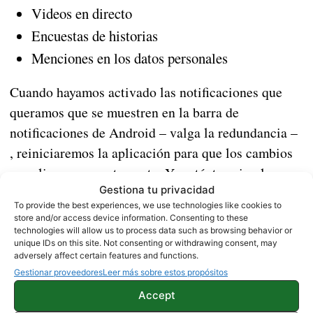
Videos en directo
Encuestas de historias
Menciones en los datos personales
Cuando hayamos activado las notificaciones que
queramos que se muestren en la barra de
notificaciones de Android – valga la redundancia –
, reiniciaremos la aplicación para que los cambios
se apliquen correctamente. Ya está, tan simple
Gestiona tu privacidad
como eso. ¿Os ha funcionado en vuestro
To provide the best experiences, we use technologies like cookies to
smartphone o tablet? Hacédnoslo saber en la
store and/or access device information. Consenting to these
sección de comentarios.
technologies will allow us to process data such as browsing behavior or
unique IDs on this site. Not consenting or withdrawing consent, may
adversely affect certain features and functions.
Gestionar proveedores
Leer más sobre estos propósitos
Instagram permitirá descargar todas las fotos,
Accept
videos y mensajes próximamente