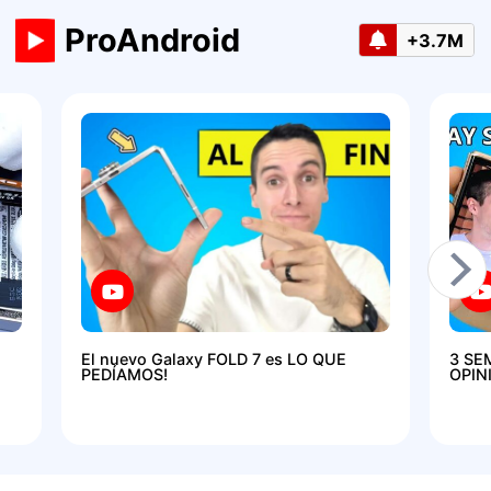
ProAndroid
+3.7M
El nuevo Galaxy FOLD 7 es LO QUE
3 SE
PEDÍAMOS!
OPIN