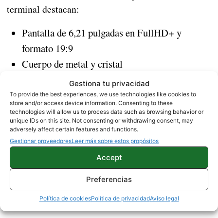
terminal destacan:
Pantalla de 6,21 pulgadas en FullHD+ y
formato 19:9
Cuerpo de metal y cristal
Procesador Qualcomm Snapdragon 845
Gestiona tu privacidad
Cámara trasera de 12+12 megapíxeles
To provide the best experiences, we use technologies like cookies to
store and/or access device information. Consenting to these
Cámara delantera de 20 megapíxeles
technologies will allow us to process data such as browsing behavior or
unique IDs on this site. Not consenting or withdrawing consent, may
6 GB de memoria RAM
adversely affect certain features and functions.
64, 128 o 256 GB de almacenamiento
Gestionar proveedores
Leer más sobre estos propósitos
Android 8.1 Oreo
Accept
USB Type-C
Preferencias
Sensor de huellas
Política de cookies
Política de privacidad
Aviso legal
Batería de 3.400 mAh