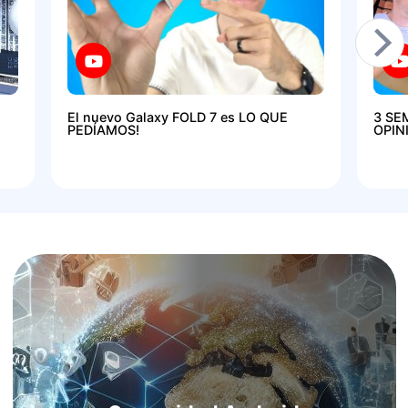
El nuevo Galaxy FOLD 7 es LO QUE
3 SE
PEDÍAMOS!
OPIN