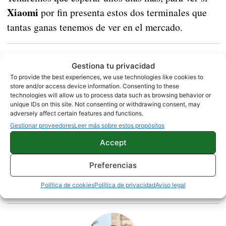
Xiaomi
por fin presenta estos dos terminales que
tantas ganas tenemos de ver en el mercado.
Cómo utilizar la pantalla dividida en el OnePlus
Gestiona tu privacidad
5
To provide the best experiences, we use technologies like cookies to
store and/or access device information. Consenting to these
technologies will allow us to process data such as browsing behavior or
unique IDs on this site. Not consenting or withdrawing consent, may
Fuente |
ItHome
adversely affect certain features and functions.
Gestionar proveedores
Leer más sobre estos propósitos
NOTICIAS
XIAOMI
Accept
Preferencias
Sobre este autor
Política de cookies
Política de privacidad
Aviso legal