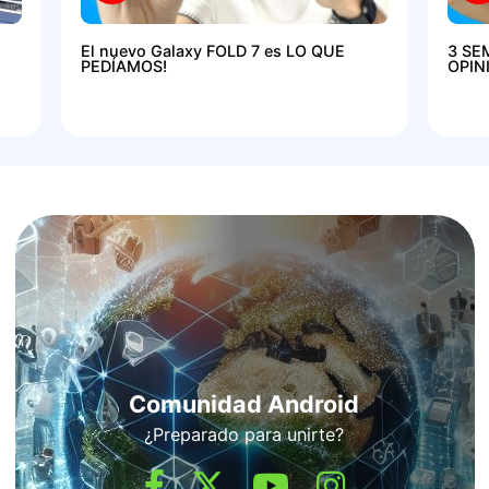
El nuevo Galaxy FOLD 7 es LO QUE
3 SE
PEDÍAMOS!
OPIN
Comunidad Android
¿Preparado para unirte?