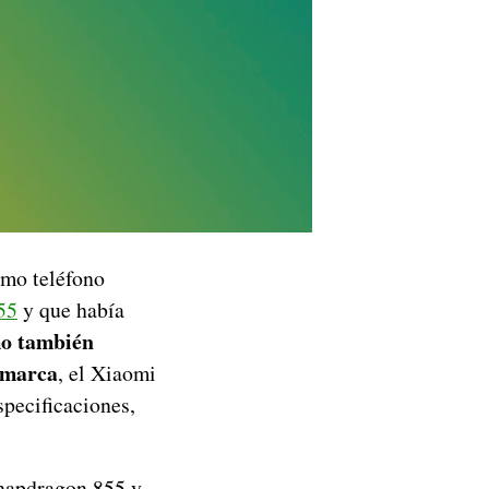
imo teléfono
55
y que había
o también
 marca
, el Xiaomi
specificaciones,
Snapdragon 855 y