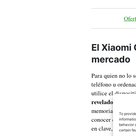
Ofer
El Xiaomi
mercado
Para quien no lo 
teléfono u ordenad
utilice el disposi
revelados alguno
memoria RAM o la 
To provid
conocer del Xiaom
informati
behavior o
en clave, ya cono
certain fe