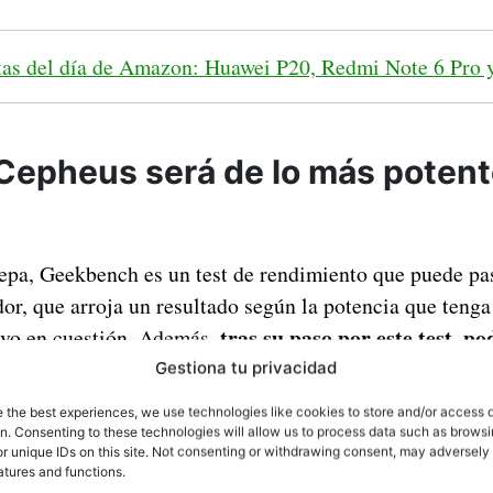
tas del día de Amazon: Huawei P20, Redmi Note 6 Pro 
 Cepheus será de lo más potent
sepa, Geekbench es un test de rendimiento que puede pa
or, que arroja un resultado según la potencia que tenga
tras su paso por este test, p
tivo en cuestión. Además,
s detalles, como el modelo exacto del procesador
, la 
Gestiona tu privacidad
versión del sistema operativo. Pues bien, eso es lo 
e the best experiences, we use technologies like cookies to store and/or access 
i Cepheus actualmente y es que a pesar de poder trata
on. Consenting to these technologies will allow us to process data such as brows
r unique IDs on this site. Not consenting or withdrawing consent, may adversely 
cemos algunas de sus características más importantes.
atures and functions.