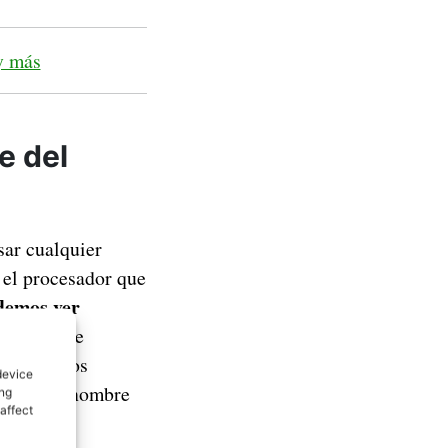
y más
e del
sar cualquier
 el procesador que
odemos ver
cantidad de
que podemos
device
rse de un nombre
ing
affect