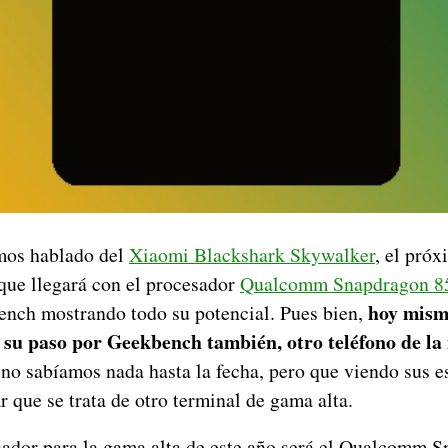
mos hablado del
Xiaomi Blackshark Skywalker
, el próx
ue llegará con el procesador
Qualcomm Snapdragon 8
hoy mism
nch mostrando todo su potencial. Pues bien,
 su paso por Geekbench también, otro teléfono de la
 no sabíamos nada hasta la fecha, pero que viendo sus e
 que se trata de otro terminal de gama alta.
sador para la gama alta de este año será el Qualcomm 