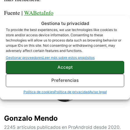
Fuente |
WABetaInfo
Gestiona tu privacidad
To provide the best experiences, we use technologies like cookies to
APPS
MENSAJERÍA INSTANTÁNEA
store and/or access device information. Consenting to these
technologies will allow us to process data such as browsing behavior or
unique IDs on this site. Not consenting or withdrawing consent, may
adversely affect certain features and functions.
Sobre este autor
Gestionar proveedores
Leer más sobre estos propósitos
Accept
Preferencias
Política de cookies
Política de privacidad
Aviso legal
Gonzalo Mendo
2245 artículos publicados en ProAndroid desde 2020.