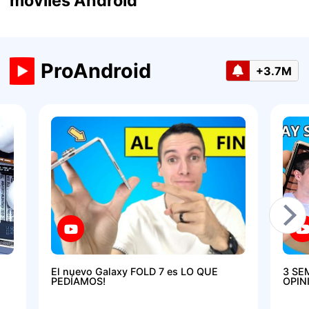
móviles Android
ProAndroid
+3.7M
El nuevo Galaxy FOLD 7 es LO QUE
3 SE
PEDÍAMOS!
OPIN