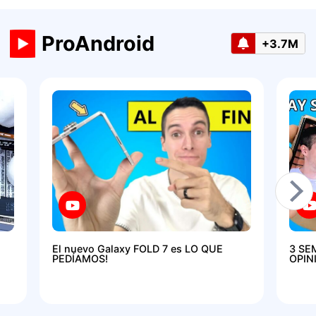
ProAndroid
+3.7M
El nuevo Galaxy FOLD 7 es LO QUE
3 SE
PEDÍAMOS!
OPIN