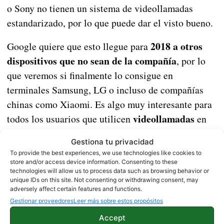
o Sony no tienen un sistema de videollamadas
estandarizado, por lo que puede dar el visto bueno.
2018 a otros
Google quiere que esto llegue para
dispositivos que no sean de la compañía
, por lo
que veremos si finalmente lo consigue en
terminales Samsung, LG o incluso de compañías
chinas como Xiaomi. Es algo muy interesante para
videollamadas
todos los usuarios que utilicen
en
su día a día, ya que simplificaría los procesos hasta
Gestiona tu privacidad
el punto de ser igual que hacer una llamada
To provide the best experiences, we use technologies like cookies to
corriente.
store and/or access device information. Consenting to these
technologies will allow us to process data such as browsing behavior or
unique IDs on this site. Not consenting or withdrawing consent, may
adversely affect certain features and functions.
La reproducción automática de vídeos llega a
Gestionar proveedores
Leer más sobre estos propósitos
YouTube para Android
Accept