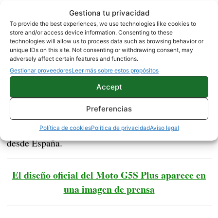
Gestiona tu privacidad
Comunicarte en inglés
To provide the best experiences, we use technologies like cookies to
Tener instalado el servicio de mensajería QQ
store and/or access device information. Consenting to these
technologies will allow us to process data such as browsing behavior or
Tener experiencia con ROMs y sobre todo con
unique IDs on this site. Not consenting or withdrawing consent, may
adversely affect certain features and functions.
MIUI
Gestionar proveedores
Leer más sobre estos propósitos
Si cumples estos 3 requisitos podrás acceder a la
Accept
beta de MIUI 9
para uno de los dispositivos antes
Preferencias
Da igual que estés fuera de China,
mencionados.
ya que incluso podría ser un aliciente inscribirse
Política de cookies
Política de privacidad
Aviso legal
desde España.
El diseño oficial del Moto G5S Plus aparece en
una imagen de prensa