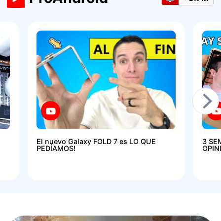
El nuevo Galaxy FOLD 7 es LO QUE
3 SE
PEDÍAMOS!
OPIN