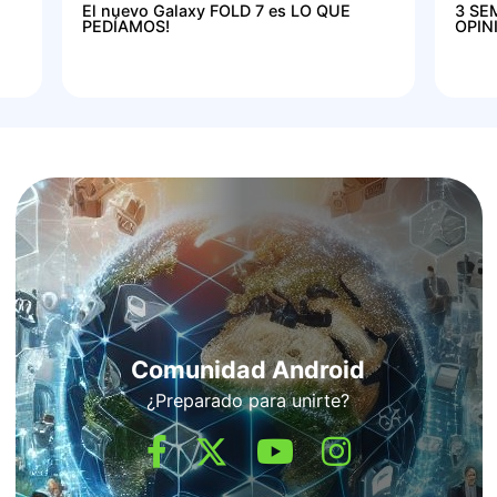
El nuevo Galaxy FOLD 7 es LO QUE
3 SE
PEDÍAMOS!
OPIN
Comunidad Android
¿Preparado para unirte?