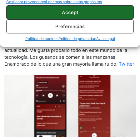
Gestionar proveedores
Leer más sobre estos propósitos
Accept
Quelian Sanz
Preferencias
11059 artículos publicados en ProAndroid desde 2020.
Redactor en Pro Android | Apasionado de ese Androide
Política de cookies
Política de privacidad
Aviso legal
verde que tanto esconde. Se comenta que tecleo sobre
actualidad. Me gusta probarlo todo en este mundo de la
tecnología. Los gusanos se comen a las manzanas.
Enamorado de lo que una gran mayoría llama ruido.
Twitter