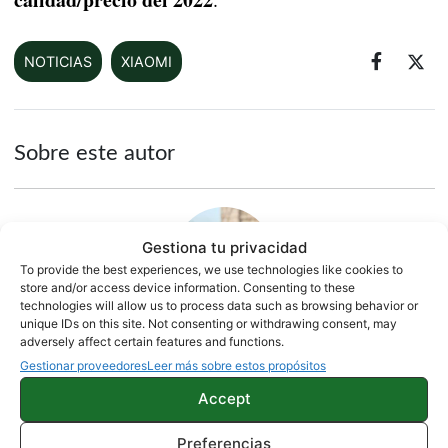
NOTICIAS
XIAOMI
Sobre este autor
Gestiona tu privacidad
To provide the best experiences, we use technologies like cookies to
store and/or access device information. Consenting to these
technologies will allow us to process data such as browsing behavior or
unique IDs on this site. Not consenting or withdrawing consent, may
adversely affect certain features and functions.
Quelian Sanz
Gestionar proveedores
Leer más sobre estos propósitos
11059 artículos publicados en ProAndroid desde 2020.
Accept
Redactor en Pro Android | Apasionado de ese Androide
verde que tanto esconde. Se comenta que tecleo sobre
Preferencias