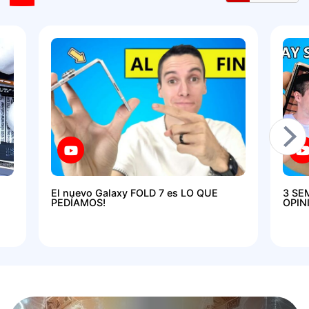
El nuevo Galaxy FOLD 7 es LO QUE
3 SE
PEDÍAMOS!
OPIN