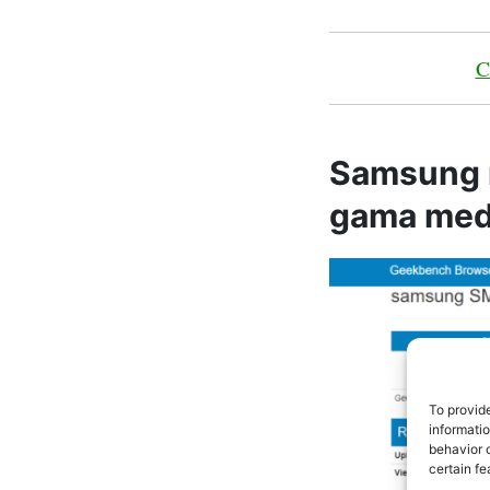
C
Samsung n
gama med
To provid
informati
behavior o
certain fe