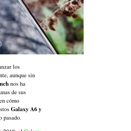
anzar los
nte, aunque sin
nch
nos ha
unas de sus
ien cómo
Galaxy A6 y
stos
o pasado.