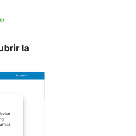
pp
brir la
device
ing
affect