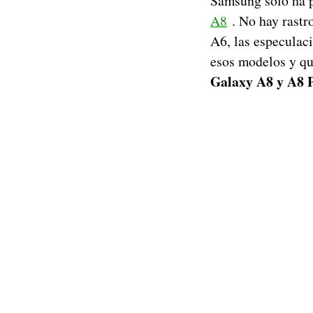
Samsung solo ha p
A8
. No hay rastr
A6, las especulac
esos modelos y qu
Galaxy A8 y A8 