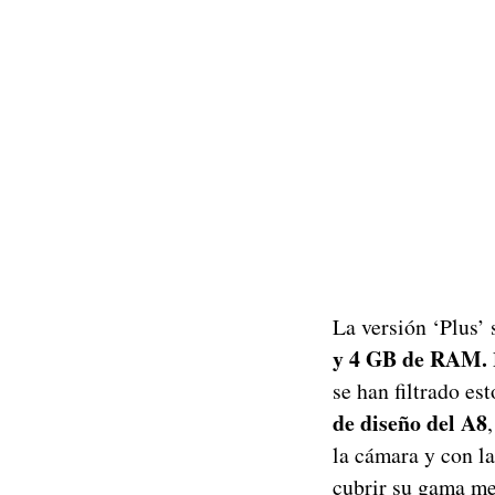
La versión ‘Plus’
y 4 GB de RAM.
se han filtrado es
de diseño del A8
la cámara y con la
cubrir su gama me