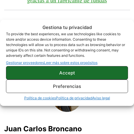
gracias a un fabricante de fundas
Gestiona tu privacidad
To provide the best experiences, we use technologies like cookies to
NOTICIAS
ONEPLUS
store and/or access device information. Consenting to these
technologies will allow us to process data such as browsing behavior or
unique IDs on this site. Not consenting or withdrawing consent, may
adversely affect certain features and functions.
Gestionar proveedores
Leer más sobre estos propósitos
Sobre este autor
Accept
Preferencias
Política de cookies
Política de privacidad
Aviso legal
Juan Carlos Broncano