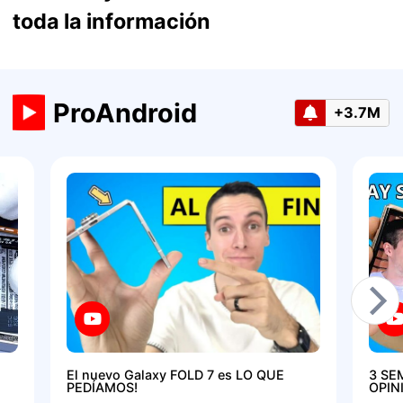
toda la información
ProAndroid
+3.7M
El nuevo Galaxy FOLD 7 es LO QUE
3 SE
PEDÍAMOS!
OPIN