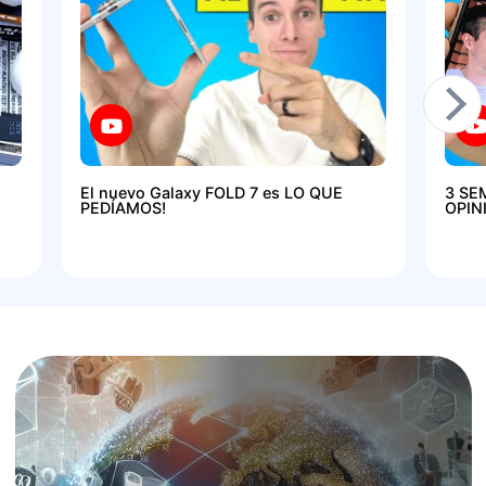
El nuevo Galaxy FOLD 7 es LO QUE
3 SE
PEDÍAMOS!
OPIN