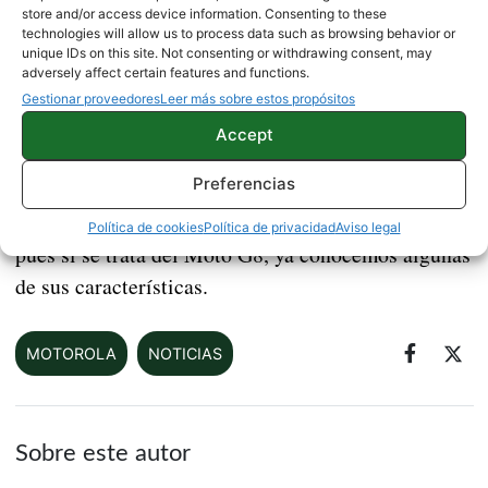
terminal no cuente con Android One. De ser así, es
store and/or access device information. Consenting to these
muy probable que perteneciese a la familia Moto G,
technologies will allow us to process data such as browsing behavior or
unique IDs on this site. Not consenting or withdrawing consent, may
el Motorola Moto G8, como ya habíamos
adversely affect certain features and functions.
predicho,
pues estos modelos no cuentan con
Gestionar proveedores
Leer más sobre estos propósitos
Android One como versión del sistema, solo lo
Accept
hacen los Motorola One XXX, (menos el One
Preferencias
Zoom). Queda todavía mucho por conocer de este
teléfono, sobre todo el diseño de su parte trasera,
Política de cookies
Política de privacidad
Aviso legal
pues si se trata del Moto G8, ya conocemos algunas
de sus características.
MOTOROLA
NOTICIAS
Sobre este autor