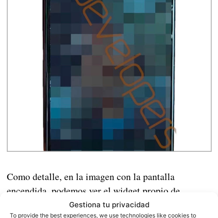
Como detalle, en la imagen con la pantalla
encendida, podemos ver el widget propio de
Motorla, que podría ser indicativo de que este
Gestiona tu privacidad
To provide the best experiences, we use technologies like cookies to