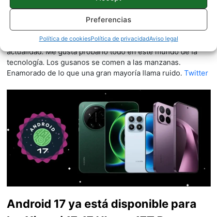
Quelian Sanz
11059 artículos publicados en ProAndroid desde 2020.
Preferencias
Redactor en Pro Android | Apasionado de ese Androide
Política de cookies
Política de privacidad
Aviso legal
verde que tanto esconde. Se comenta que tecleo sobre
actualidad. Me gusta probarlo todo en este mundo de la
tecnología. Los gusanos se comen a las manzanas.
Enamorado de lo que una gran mayoría llama ruido.
Twitter
Android 17 ya está disponible para