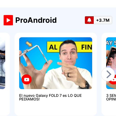
ProAndroid
+3.7M
El nuevo Galaxy FOLD 7 es LO QUE
3 SE
PEDÍAMOS!
OPIN