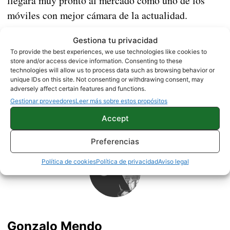
llegará muy pronto al mercado como uno de los
móviles con mejor cámara de la actualidad.
Fuente |
SLASHLEAKS
Gestiona tu privacidad
To provide the best experiences, we use technologies like cookies to
store and/or access device information. Consenting to these
technologies will allow us to process data such as browsing behavior or
MÓVILES CHINOS
NOTICIAS
unique IDs on this site. Not consenting or withdrawing consent, may
adversely affect certain features and functions.
Gestionar proveedores
Leer más sobre estos propósitos
Sobre este autor
Accept
Preferencias
Política de cookies
Política de privacidad
Aviso legal
Gonzalo Mendo