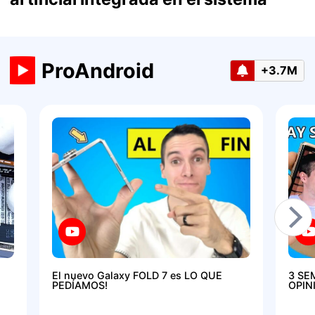
ProAndroid
+3.7M
El nuevo Galaxy FOLD 7 es LO QUE
3 SE
PEDÍAMOS!
OPIN