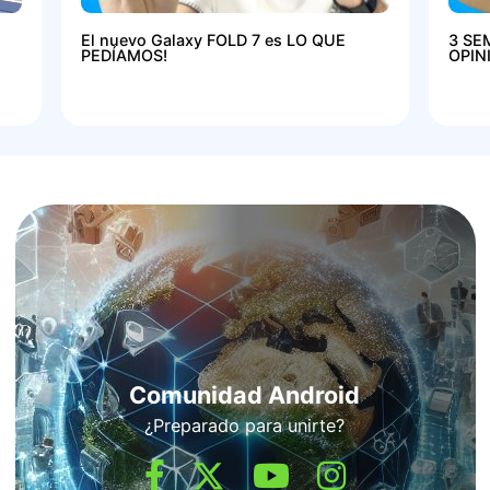
El nuevo Galaxy FOLD 7 es LO QUE
3 SE
PEDÍAMOS!
OPIN
Comunidad Android
¿Preparado para unirte?