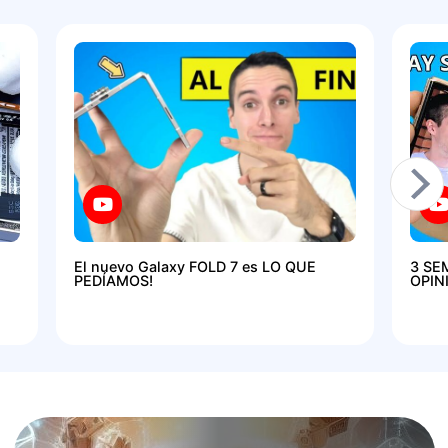
El nuevo Galaxy FOLD 7 es LO QUE
3 SE
PEDÍAMOS!
OPIN