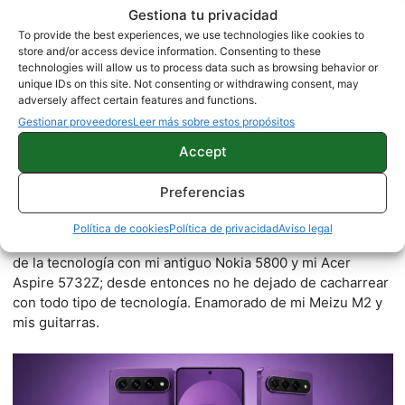
Gestiona tu privacidad
To provide the best experiences, we use technologies like cookies to
store and/or access device information. Consenting to these
technologies will allow us to process data such as browsing behavior or
unique IDs on this site. Not consenting or withdrawing consent, may
adversely affect certain features and functions.
Gestionar proveedores
Leer más sobre estos propósitos
Accept
Juan Carlos Broncano
Preferencias
1005 artículos publicados en ProAndroid desde 2020.
Política de cookies
Política de privacidad
Aviso legal
Redactor en Pro Android |
Tecnófilo, empecé en el mundo
de la tecnología con mi antiguo Nokia 5800 y mi Acer
Aspire 5732Z; desde entonces no he dejado de cacharrear
con todo tipo de tecnología. Enamorado de mi Meizu M2 y
mis guitarras.