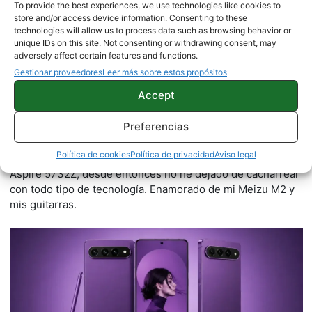
To provide the best experiences, we use technologies like cookies to
store and/or access device information. Consenting to these
technologies will allow us to process data such as browsing behavior or
unique IDs on this site. Not consenting or withdrawing consent, may
adversely affect certain features and functions.
Gestionar proveedores
Leer más sobre estos propósitos
Accept
Juan Carlos Broncano
1005 artículos publicados en ProAndroid desde 2020.
Preferencias
Redactor en Pro Android |
Tecnófilo, empecé en el mundo
Política de cookies
Política de privacidad
Aviso legal
de la tecnología con mi antiguo Nokia 5800 y mi Acer
Aspire 5732Z; desde entonces no he dejado de cacharrear
con todo tipo de tecnología. Enamorado de mi Meizu M2 y
mis guitarras.