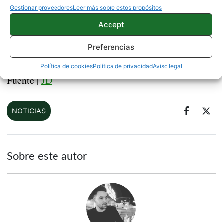
para el resto de smartphones gaming.
Gestionar proveedores
Leer más sobre estos propósitos
Accept
Ofertas del día de Amazon: Xiaomi Mi 8 con 100
euros de descuento
Preferencias
Política de cookies
Política de privacidad
Aviso legal
Fuente |
JD
NOTICIAS
Sobre este autor