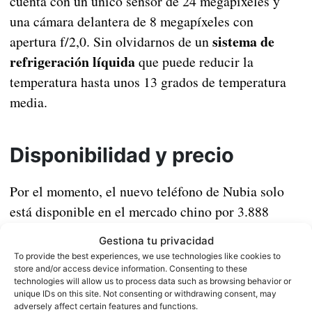
cuenta con un único sensor de 24 megapíxeles y
una cámara delantera de 8 megapíxeles con
sistema de
apertura f/2,0. Sin olvidarnos de un
refrigeración líquida
que puede reducir la
temperatura hasta unos 13 grados de temperatura
media.
Disponibilidad y precio
Por el momento, el nuevo teléfono de Nubia solo
está disponible en el mercado chino por 3.888
490 euros al cambio
yuanes. Es decir, un total de
.
Gestiona tu privacidad
No sabemos si llegará a España algún día, pero en
To provide the best experiences, we use technologies like cookies to
el que caso de que aparezca una versión global, este
store and/or access device information. Consenting to these
technologies will allow us to process data such as browsing behavior or
móvil puede convertirse en una gran competencia
unique IDs on this site. Not consenting or withdrawing consent, may
adversely affect certain features and functions.