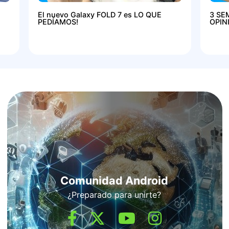
El nuevo Galaxy FOLD 7 es LO QUE
3 SE
PEDÍAMOS!
OPIN
Comunidad Android
¿Preparado para unirte?