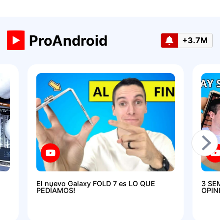
ProAndroid
+3.7M
El nuevo Galaxy FOLD 7 es LO QUE
3 SE
PEDÍAMOS!
OPIN