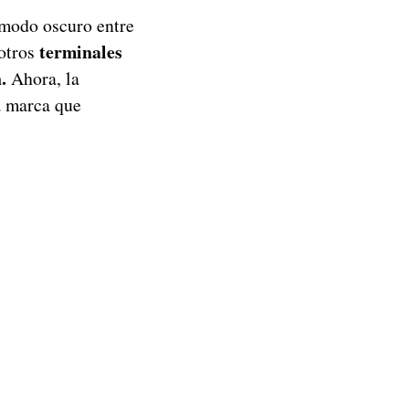
 modo oscuro entre
terminales
 otros
.
Ahora, la
a marca que