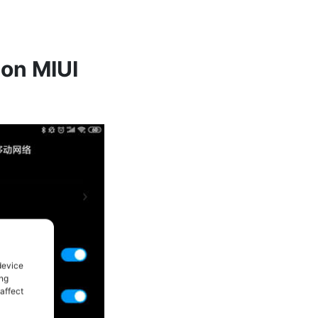
con MIUI
device
ing
affect