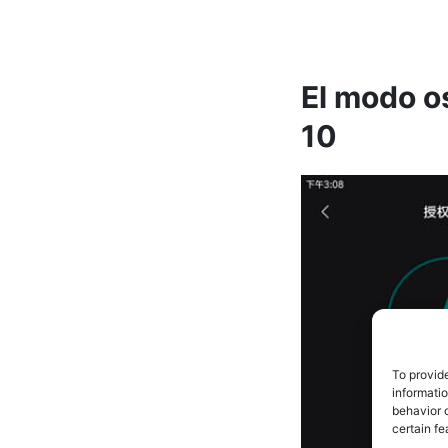
El modo os
10
To provid
informati
behavior o
certain fe