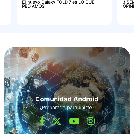
El nuevo Galaxy FOLD 7 es LO QUE
3 SE
PEDÍAMOS!
OPIN
Comunidad Android
¿Preparado para unirte?