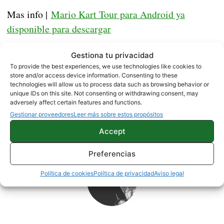
Mas info |
Mario Kart Tour para Android ya
disponible para descargar
Fuente |
Sensor Tower
Gestiona tu privacidad
To provide the best experiences, we use technologies like cookies to
store and/or access device information. Consenting to these
JUEGOS
NOTICIAS
technologies will allow us to process data such as browsing behavior or
unique IDs on this site. Not consenting or withdrawing consent, may
adversely affect certain features and functions.
Gestionar proveedores
Leer más sobre estos propósitos
Sobre este autor
Accept
Preferencias
Política de cookies
Política de privacidad
Aviso legal