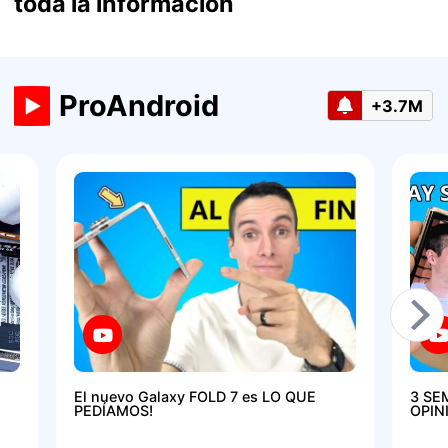
toda la información
ProAndroid
+3.7M
El nuevo Galaxy FOLD 7 es LO QUE
3 SE
PEDÍAMOS!
OPIN