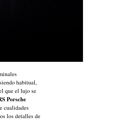
minales
siendo habitual,
l que el lujo se
RS Porsche
ye cualidades
s los detalles de