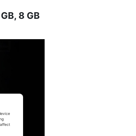
 GB, 8 GB
device
ing
affect