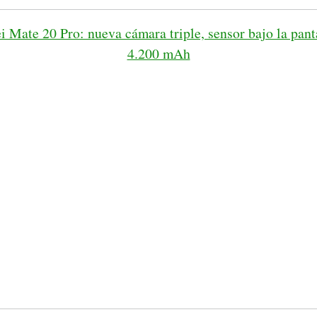
i Mate 20 Pro: nueva cámara triple, sensor bajo la panta
4.200 mAh