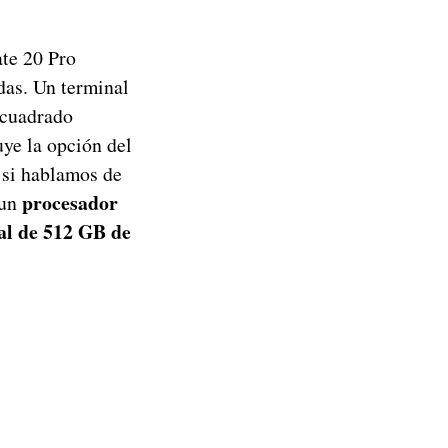
ate 20 Pro
das. Un terminal
e cuadrado
ye la opción del
 si hablamos de
procesador
 un
l de 512 GB de