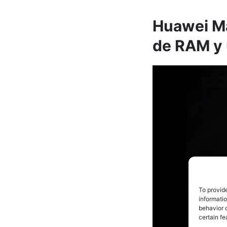
Huawei Ma
de RAM y 
To provid
informati
behavior o
certain fe