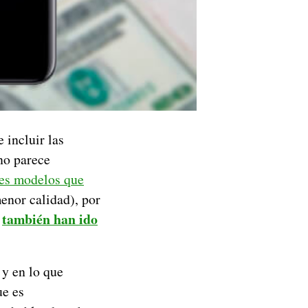
 incluir las
no parece
res modelos que
enor calidad), por
s
también han ido
 y en lo que
ue es