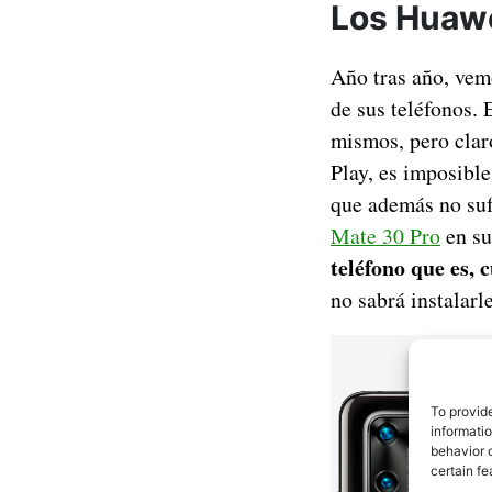
Los Huawe
Año tras año, vem
de sus teléfonos. 
mismos, pero claro
Play, es imposible
que además no su
Mate 30 Pro
en su
teléfono que es, 
no sabrá instalarl
To provid
informati
behavior o
certain fe