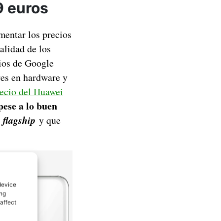
9 euros
mentar los precios
alidad de los
cios de Google
ares en hardware y
recio del Huawei
pese a lo buen
n
flagship
y que
device
ing
affect