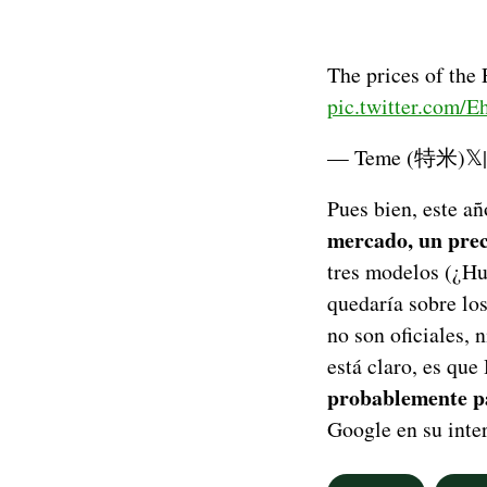
The prices of the 
pic.twitter.com
— Teme (特米)𝕏
Pues bien, este a
mercado, un prec
tres modelos (¿Hu
quedaría sobre lo
no son oficiales, 
está claro, es que
probablemente p
Google en su inter