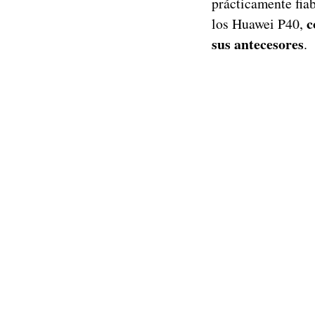
prácticamente fiab
c
los Huawei P40,
sus antecesores
.