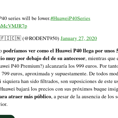
P40 series will be lower.
#HuaweiP40Series
/EhMcVMJR7p
|🇫🇮🇨🇳 (@RODENT950)
January 27, 2020
podríamos ver como el Huawei P40 llega por unos 5
ño
io muy por debajo del de su antecesor
, mientras que 
awei P40 Premium?) alcanzaría los 999 euros. Por tanto
s 799 euros, aproximada y supuestamente. De todos mod
ni siquiera han sido filtrados, son suposiciones de este u
 Huawei bajará los precios con sus próximos buque insig
ara atraer más público
, a pesar de la ausencia de los 
ior.