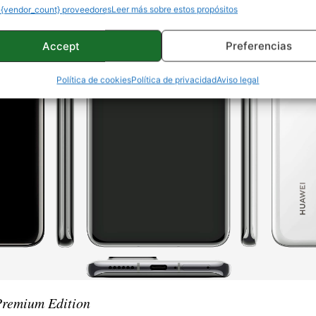
 {vendor_count} proveedores
Leer más sobre estos propósitos
Accept
Preferencias
Política de cookies
Política de privacidad
Aviso legal
remium Edition