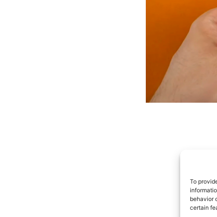
To provid
informati
behavior o
certain fe