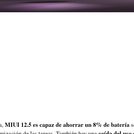
MIUI 12.5 es capaz de ahorrar un 8% de batería
a,
s
caída del uso
imización de las tareas. También hay una