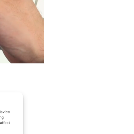
device
ing
affect