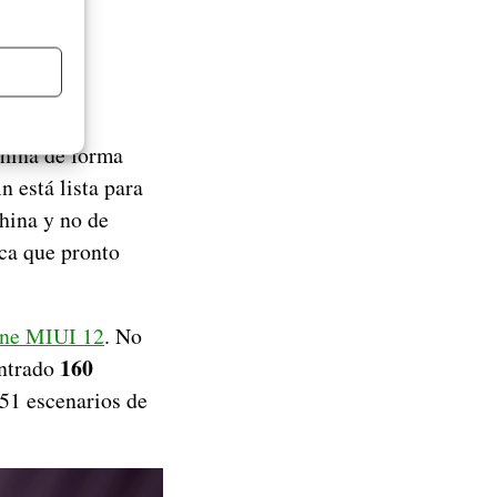
China de forma
n está lista para
China y no de
ica que pronto
iene MIUI 12
. No
160
ontrado
 51 escenarios de