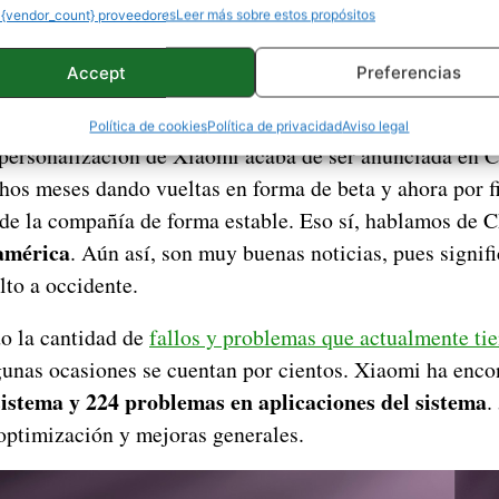
 {vendor_count} proveedores
Leer más sobre estos propósitos
Accept
Preferencias
Política de cookies
Política de privacidad
Aviso legal
personalización de Xiaomi acaba de ser anunciada en 
hos meses dando vueltas en forma de beta y ahora por fi
 de la compañía de forma estable. Eso sí, hablamos de 
américa
. Aún así, son muy buenas noticias, pues signif
lto a occidente.
o la cantidad de
fallos y problemas que actualmente t
gunas ocasiones se cuentan por cientos. Xiaomi ha enc
sistema y 224 problemas en aplicaciones del sistema
.
 optimización y mejoras generales.