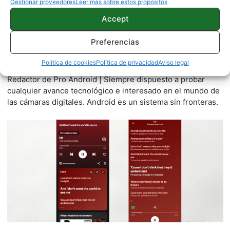
Gestionar proveedores
Leer más sobre estos propósitos
Accept
Preferencias
Fran López
Política de cookies
Política de privacidad
Aviso legal
460 artículos publicados en ProAndroid desde 2020.
Redactor de Pro Android | Siempre dispuesto a probar
cualquier avance tecnológico e interesado en el mundo de
las cámaras digitales. Android es un sistema sin fronteras.