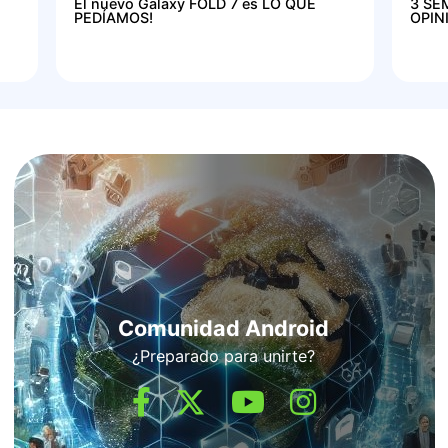
El nuevo Galaxy FOLD 7 es LO QUE
3 SE
PEDÍAMOS!
OPIN
Comunidad Android
¿Preparado para unirte?