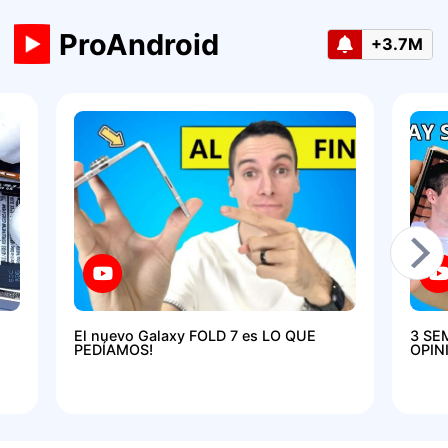
ProAndroid
+3.7M
El nuevo Galaxy FOLD 7 es LO QUE
3 SE
PEDÍAMOS!
OPIN