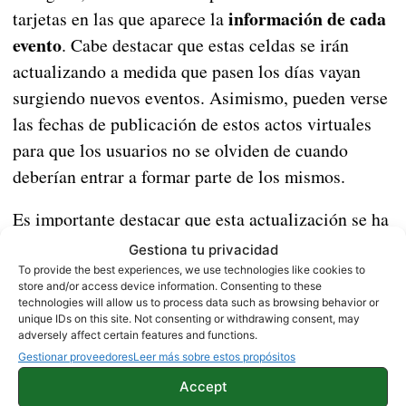
información de cada
tarjetas en las que aparece la
evento
. Cabe destacar que estas celdas se irán
actualizando a medida que pasen los días vayan
surgiendo nuevos eventos. Asimismo, pueden verse
las fechas de publicación de estos actos virtuales
para que los usuarios no se olviden de cuando
deberían entrar a formar parte de los mismos.
Es importante destacar que esta actualización se ha
desplegado a nivel mundial por lo que es normal
Gestiona tu privacidad
que todavía no hayas podido ver los cambios. Pero
To provide the best experiences, we use technologies like cookies to
store and/or access device information. Consenting to these
tranquilo/a, con el paso de los días la pestaña
technologies will allow us to process data such as browsing behavior or
unique IDs on this site. Not consenting or withdrawing consent, may
«Eventos» irá llegando a todos los dispositivos de
adversely affect certain features and functions.
forma gradual.
Gestionar proveedores
Leer más sobre estos propósitos
Accept
Fuente |
Android Police