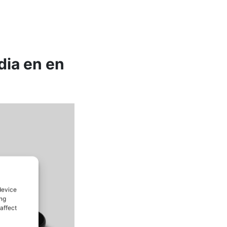
dia en en
device
ing
affect