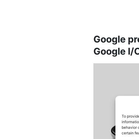
Google pr
Google I/
To provid
informati
behavior o
certain fe