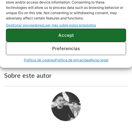
store and/or access device information. Consenting to these
a introducirlos para poder disfrutar de Google Pay
technologies will allow us to process data such as browsing behavior or
unique IDs on this site. Not consenting or withdrawing consent, may
al máximo rendimiento.
adversely affect certain features and functions.
Gestionar proveedores
Leer más sobre estos propósitos
Fuente |
Android Police
Accept
Preferencias
NOTICIAS
Política de cookies
Política de privacidad
Aviso legal
Sobre este autor