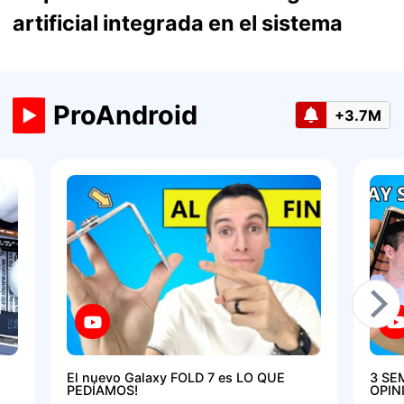
artificial integrada en el sistema
ProAndroid
+3.7M
El nuevo Galaxy FOLD 7 es LO QUE
3 SE
PEDÍAMOS!
OPIN