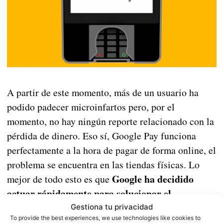
A partir de este momento, más de un usuario ha
podido padecer microinfartos pero, por el
momento, no hay ningún reporte relacionado con la
pérdida de dinero. Eso sí, Google Pay funciona
perfectamente a la hora de pagar de forma online, el
problema se encuentra en las tiendas físicas. Lo
Google ha decidido
mejor de todo esto es que
actuar rápidamente para solucionar el
problema.
Y es que, según
Android Police
, ahora
Gestiona tu privacidad
To provide the best experiences, we use technologies like cookies to
solo hay que borrar los datos manualmente y volver