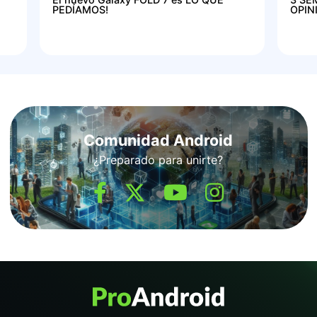
PEDÍAMOS!
OPIN
Comunidad Android
¿Preparado para unirte?