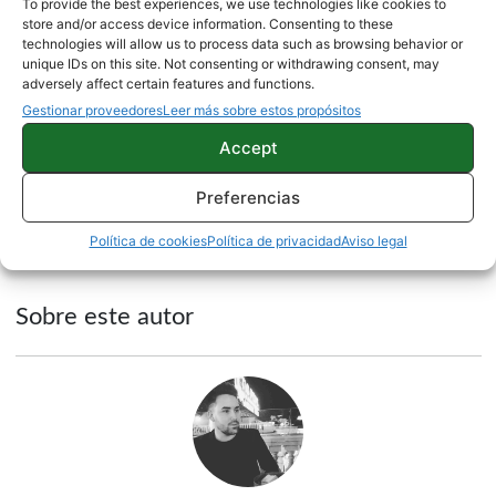
To provide the best experiences, we use technologies like cookies to
de «Modo avión» o «Modo No Molestar» que
store and/or access device information. Consenting to these
technologies will allow us to process data such as browsing behavior or
incide directamente en la seguridad de los
unique IDs on this site. Not consenting or withdrawing consent, may
adversely affect certain features and functions.
dispositivos.
Gestionar proveedores
Leer más sobre estos propósitos
Fuente |
Android Police
Accept
Preferencias
NOTICIAS
Política de cookies
Política de privacidad
Aviso legal
Sobre este autor