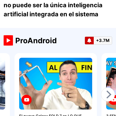
no puede ser la única inteligencia
artificial integrada en el sistema
ProAndroid
+3.7M
El nuevo Galaxy FOLD 7 es LO QUE
3 SE