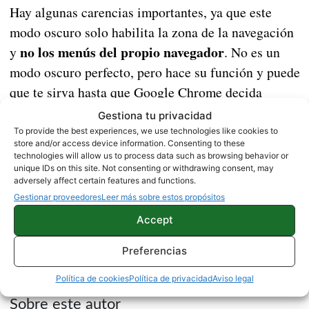
Hay algunas carencias importantes, ya que este
modo oscuro solo habilita la zona de la navegación
no los menús del propio navegador
y
. No es un
modo oscuro perfecto, pero hace su función y puede
que te sirva hasta que Google Chrome decida
lanzarlo de forma oficial y estable.
Gestiona tu privacidad
To provide the best experiences, we use technologies like cookies to
store and/or access device information. Consenting to these
Chrome Canary (inestable)
technologies will allow us to process data such as browsing behavior or
Price:
Free
unique IDs on this site. Not consenting or withdrawing consent, may
adversely affect certain features and functions.
Fuente |
9to5google
Gestionar proveedores
Leer más sobre estos propósitos
Accept
NOTICIAS
TUTORIALES
Preferencias
Política de cookies
Política de privacidad
Aviso legal
Sobre este autor