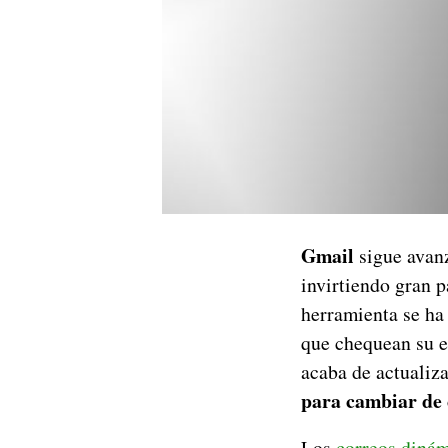
Gmail
sigue avanz
invirtiendo gran 
herramienta se ha 
que chequean su e
acaba de actualiz
para cambiar de 
Los
correos dinám