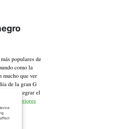
 negro
 más populares de
 mundo como la
en mucho que ver
ía de la gran G
cidido integrar el
s en anteriores
device
ing
affect
 Gmail.