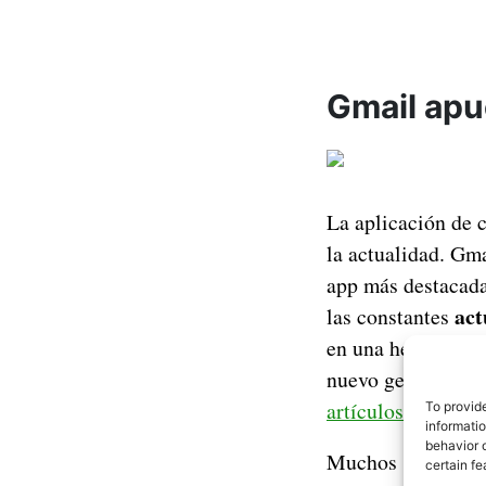
Gmail apue
La aplicación de 
la actualidad. Gm
app más destacada 
act
las constantes
en una herramienta
nuevo gesto para 
artículos.
To provid
informati
behavior o
Muchos son los us
certain fe