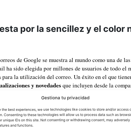
sta por la sencillez y el color
correos de Google se muestra al mundo como una de las
ail ha sido elegida por millones de usuarios de todo el
para la utilización del correo. Un éxito en el que tien
ualizaciones y novedades
que incluyen desde la compañ
 cada vez más utilitaria. En esta ocasión, Google ha de
Gestiona tu privacidad
cambiar de cuenta que
ya habíamos visto en Google Map
e the best experiences, we use technologies like cookies to store and/or access 
on. Consenting to these technologies will allow us to process data such as brows
r unique IDs on this site. Not consenting or withdrawing consent, may adversely 
uarios los que cuentan con varios perfiles en su app de
atures and functions.