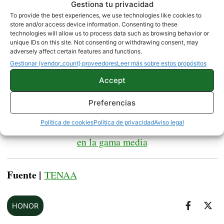
Gestiona tu privacidad
menos almacenamiento y menos RAM podría
To provide the best experiences, we use technologies like cookies to
colocarse muy cerca de este Mi MAX 3, un
store and/or access device information. Consenting to these
Snapdragon
dispositivo de gama media con un
technologies will allow us to process data such as browsing behavior or
unique IDs on this site. Not consenting or withdrawing consent, may
636.
Tenemos muchas ganas de conocer todos los
adversely affect certain features and functions.
detalles oficiales de este Honor Note 10
, ya que
Gestionar {vendor_count} proveedores
Leer más sobre estos propósitos
podría ser el primer dispositivo en plantar cara a la
Accept
gama gigante de Xiaomi.
Preferencias
Política de cookies
Política de privacidad
Aviso legal
Los mejores móviles sin notch que puedes comprar
en la gama media
Fuente |
TENAA
HONOR