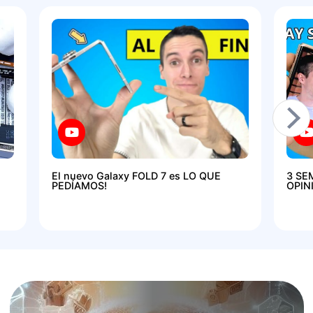
El nuevo Galaxy FOLD 7 es LO QUE
3 SE
PEDÍAMOS!
OPIN