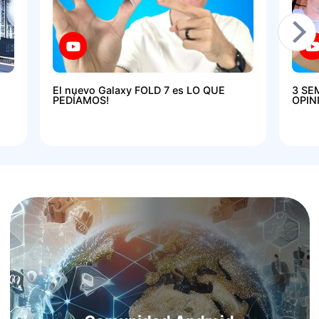
El nuevo Galaxy FOLD 7 es LO QUE
3 SE
PEDÍAMOS!
OPIN