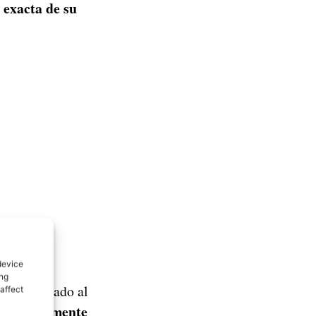
 exacta de su
device
ing
 le ha tocado al
affect
a directamente