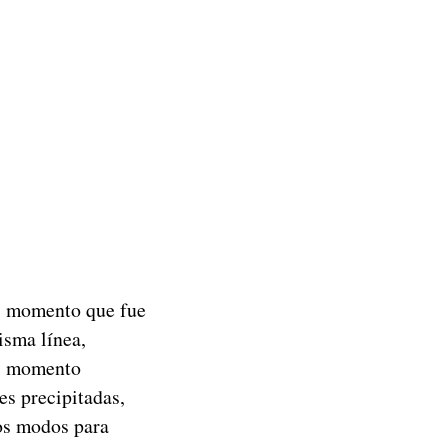
el momento que fue
isma línea,
el momento
s precipitadas,
tos modos para