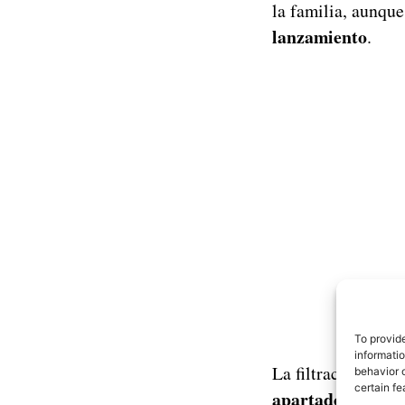
la familia, aunqu
lanzamiento
.
To provid
informati
La filtraciones de
behavior o
certain fe
apartado fotográ