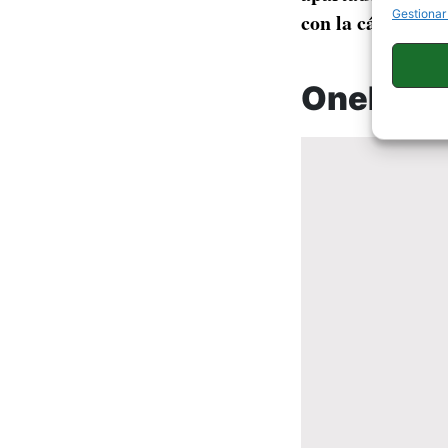
Gestionar
con la cámara de
OnePlus 