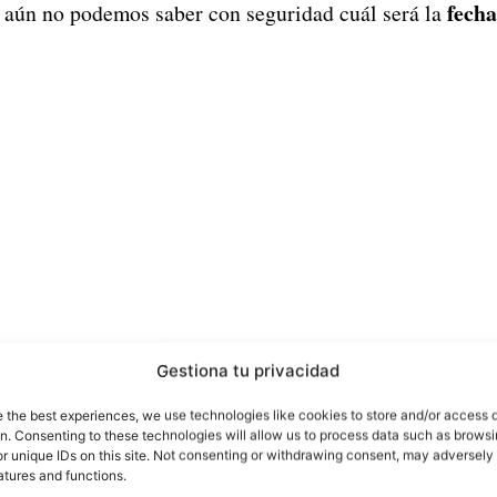
fecha
e aún no podemos saber con seguridad cuál será la
Gestiona tu privacidad
e the best experiences, we use technologies like cookies to store and/or access 
on. Consenting to these technologies will allow us to process data such as brows
 este nuevo dispositivo no paran de sucederse, y esta vez
r unique IDs on this site. Not consenting or withdrawing consent, may adversely 
atures and functions.
fico
primera fotografía tomad
, ya que se ha filtrado la