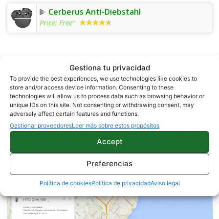
Cerberus Anti-Diebstahl
+
Price:
Free
Encontrar mi dispositivo: de
Gestiona tu privacidad
Google y gratuita
To provide the best experiences, we use technologies like cookies to
store and/or access device information. Consenting to these
technologies will allow us to process data such as browsing behavior or
aplicación de Google
Sí, existe una
para encontrar
unique IDs on this site. Not consenting or withdrawing consent, may
nuestro dispositivo. Sin embargo, es menos
adversely affect certain features and functions.
Gestionar proveedores
Leer más sobre estos propósitos
Cerberus
completa que
pero igualmente válida.
ubicación a tiempo real
Accept
Permite la
y el aviso
mediante sonidos y vibraciones.
Preferencias
Política de cookies
Política de privacidad
Aviso legal