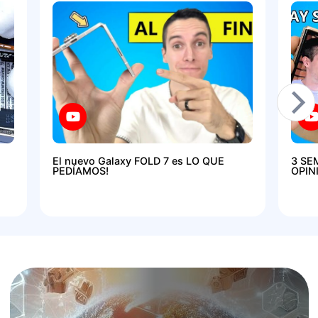
El nuevo Galaxy FOLD 7 es LO QUE
3 SE
PEDÍAMOS!
OPIN