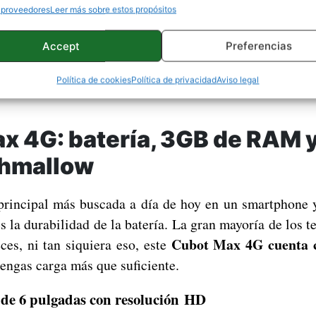
os terminales de origen asiático están más presen
 proveedores
Leer más sobre estos propósitos
 de smartphones, siendo común encontrar a gente 
antes era impensable. Esto se debe al aumento de la
Accept
Preferencias
mó
 los bajos precios que podemos encontrar estos
Política de cookies
Política de privacidad
Aviso legal
 muy buenas, como el Cubot Max 4G
.
x 4G: batería, 3GB de RAM 
shmallow
 principal más buscada a día de hoy en un smartphone 
s la durabilidad de la batería. La gran mayoría de los t
Cubot Max 4G cuenta 
ces, ni tan siquiera eso, este
engas carga más que suficiente.
 de 6 pulgadas con resolución HD