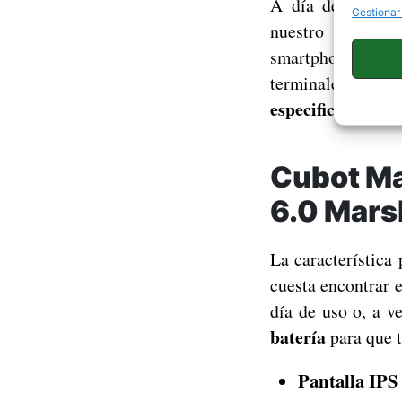
l
A día de hoy,
Gestionar
nuestro mercado
smartphones que 
terminales, y a
especificaciones
Cubot Ma
6.0 Mar
La característica
cuesta encontrar e
día de uso o, a ve
batería
para que t
Pantalla IPS