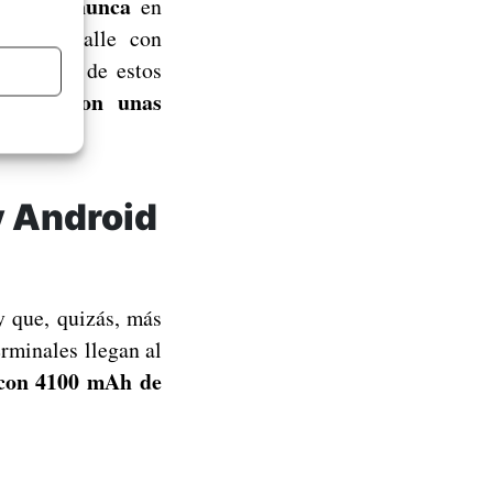
tes que nunca
en
por la calle con
 calidad de estos
viles con unas
y Android
y que, quizás, más
erminales llegan al
con 4100 mAh de