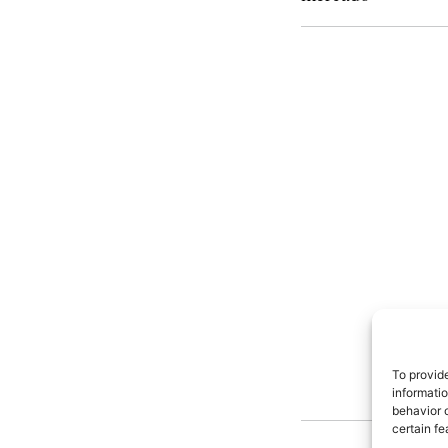
To provid
informati
behavior o
certain fe