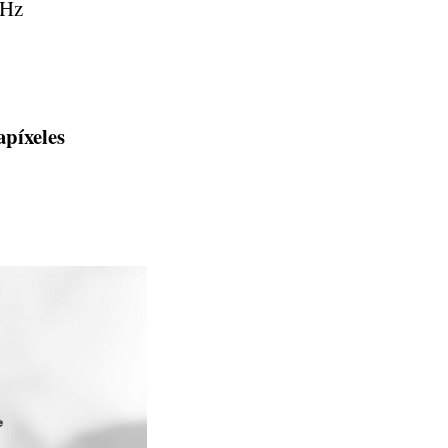
GHz
apíxeles