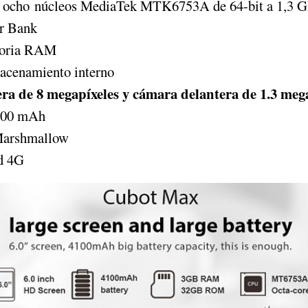
e ocho núcleos MediaTek MTK6753A de 64-bit a 1,3 
r Bank
oria RAM
acenamiento interno
ra de 8 megapíxeles y cámara delantera de 1.3 meg
.100 mAh
Marshmallow
d 4G