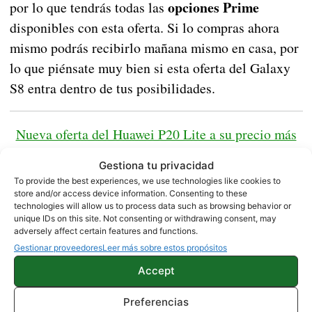
opciones Prime
por lo que tendrás todas las
disponibles con esta oferta. Si lo compras ahora
mismo podrás recibirlo mañana mismo en casa, por
lo que piénsate muy bien si esta oferta del Galaxy
S8 entra dentro de tus posibilidades.
Nueva oferta del Huawei P20 Lite a su precio más
bajo de la historia en Amazon
Gestiona tu privacidad
To provide the best experiences, we use technologies like cookies to
store and/or access device information. Consenting to these
Samsung Galaxy S8 |
Amazon
technologies will allow us to process data such as browsing behavior or
unique IDs on this site. Not consenting or withdrawing consent, may
adversely affect certain features and functions.
NOTICIAS
SAMSUNG
Gestionar proveedores
Leer más sobre estos propósitos
Accept
Preferencias
Sobre este autor