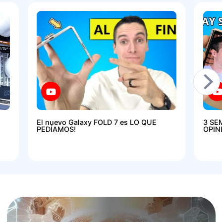
El nuevo Galaxy FOLD 7 es LO QUE
3 SE
PEDÍAMOS!
OPIN