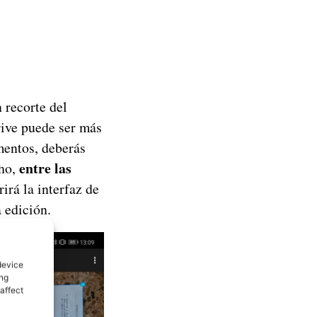
 recorte del
rive puede ser más
umentos, deberás
entre las
ho,
rirá la interfaz de
 edición.
device
ing
affect