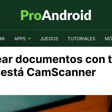
MI
APPS
JUEGOS
TUTORIALES
MÓ
r documentos con t
o está CamScanner