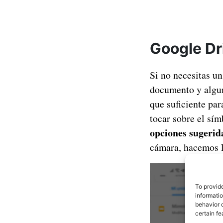
Google Dri
Si no necesitas u
documento y algun
que suficiente par
tocar sobre el sím
opciones sugerid
cámara, hacemos l
To provid
informati
behavior o
certain fe