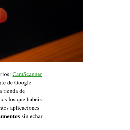
arios:
CamScanner
nte de Google
a tienda de
cos los que habéis
ntes aplicaciones
cumentos
sin echar