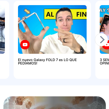
El nuevo Galaxy FOLD 7 es LO QUE
3 SE
PEDÍAMOS!
OPIN