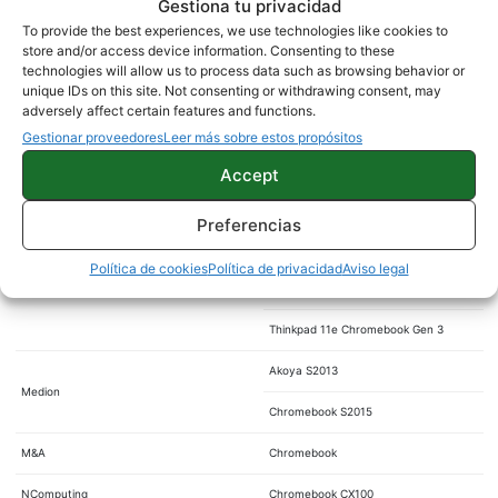
Gestiona tu privacidad
Chromebook 13
To provide the best experiences, we use technologies like cookies to
100S Chromebook
store and/or access device information. Consenting to these
technologies will allow us to process data such as browsing behavior or
N20 / N20P Chromebook
unique IDs on this site. Not consenting or withdrawing consent, may
adversely affect certain features and functions.
N21 Chromebook
Gestionar proveedores
Leer más sobre estos propósitos
ThinkCentre Chromebox
Accept
Lenovo
ThinkPad 11e Chromebook
Preferencias
N22 Chromebook
Política de cookies
Política de privacidad
Aviso legal
Thinkpad 13 Chromebook
Thinkpad 11e Chromebook Gen 3
Akoya S2013
Medion
Chromebook S2015
M&A
Chromebook
NComputing
Chromebook CX100