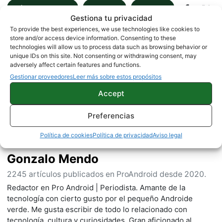
MÓVILES CHINOS
NOTICIAS
ONEPLUS
Gestiona tu privacidad
To provide the best experiences, we use technologies like cookies to
store and/or access device information. Consenting to these
technologies will allow us to process data such as browsing behavior or
Sobre este autor
unique IDs on this site. Not consenting or withdrawing consent, may
adversely affect certain features and functions.
Gestionar proveedores
Leer más sobre estos propósitos
Accept
Preferencias
Política de cookies
Política de privacidad
Aviso legal
Gonzalo Mendo
2245 artículos publicados en ProAndroid desde 2020.
Redactor en Pro Android | Periodista. Amante de la
tecnología con cierto gusto por el pequeño Androide
verde. Me gusta escribir de todo lo relacionado con
tecnología, cultura y curiosidades. Gran aficionado al