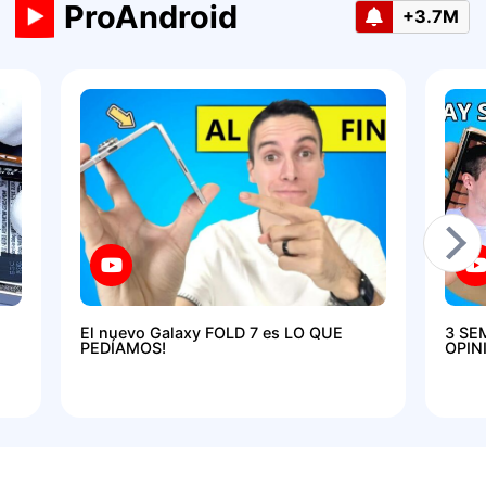
ProAndroid
+3.7M
El nuevo Galaxy FOLD 7 es LO QUE
3 SE
PEDÍAMOS!
OPIN