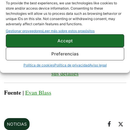
notificación de recordatorio del calendario.
Esto
To provide the best experiences, we use technologies like cookies to
store and/or access device information. Consenting to these
puede dar una pista sobre algún tipo de widget
technologies will allow us to process data such as browsing behavior or
nuevo integrado con Google Assistant. Ahora solo
unique IDs on this site. Not consenting or withdrawing consent, may
adversely affect certain features and functions.
nos falta esperar a la presentación de este miércoles
Gestionar proveedores
Leer más sobre estos propósitos
para poder apreciar en detalle al nuevo Google
Accept
Pixel 2 XL.
Preferencias
Google Pixel 2 y Pixel 2 XL, ya conocemos todos
Política de cookies
Política de privacidad
Aviso legal
sus detalles
Fuente
|
Evan Blass
NOTICIAS