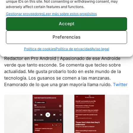
unique IDs on this site. Not consenting or withdrawing consent, may
adversely affect certain features and functions.
Gestionar proveedores
Leer más sobre estos propósitos
Accept
Preferencias
Quelian Sanz
Política de cookies
Política de privacidad
Aviso legal
11059 artículos publicados en ProAndroid desde 2020.
Redactor en Pro Android | Apasionado de ese Androide
verde que tanto esconde. Se comenta que tecleo sobre
actualidad. Me gusta probarlo todo en este mundo de la
tecnología. Los gusanos se comen a las manzanas.
Enamorado de lo que una gran mayoría llama ruido.
Twitter