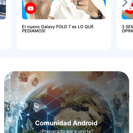
El nuevo Galaxy FOLD 7 es LO QUE
3 SE
PEDÍAMOS!
OPIN
Comunidad Android
¿Preparado para unirte?