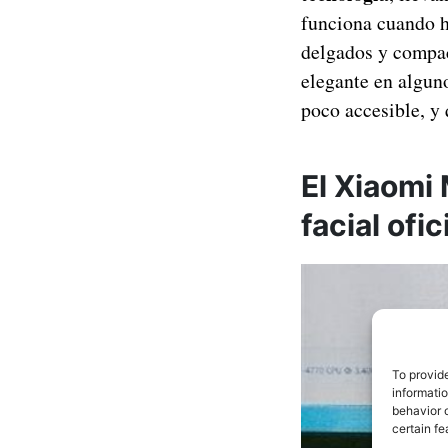
funciona cuando h
delgados y compac
elegante en algun
poco accesible, y
El Xiaomi
facial ofi
To provid
informati
behavior o
certain fe