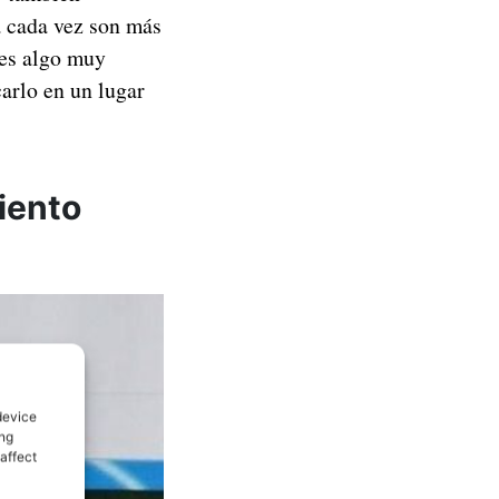
a cada vez son más
 es algo muy
arlo en un lugar
iento
device
ing
affect