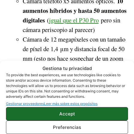
10
Cámara telefoto x5 aumentos ópticos.
aumentos híbridos y hasta 50 aumentos
digitales
(
igual que el P30 Pro
pero sin
cámara periscopio al parecer)
Cámara de 12 megapíxeles con un tamaño
de píxel de 1,4 μm y distancia focal de 50
mm (esto nos hace sospechar de un zoom
se usaría para el modo
óptico x2 que
Gestiona tu privacidad
To provide the best experiences, we use technologies like cookies to
retrato
)
store and/or access device information. Consenting to these
Cámara principal de 108 megapíxeles y un
technologies will allow us to process data such as browsing behavior or
unique IDs on this site. Not consenting or withdrawing consent, may
tamaño de sensor de 1/1,33 pulgadas y
adversely affect certain features and functions.
Gestionar proveedores
Leer más sobre estos propósitos
apertura focal f/1.7
Accept
gran angular de 20 megapíxeles
Cámara
con 117º
de ángulo de visión
Preferencias