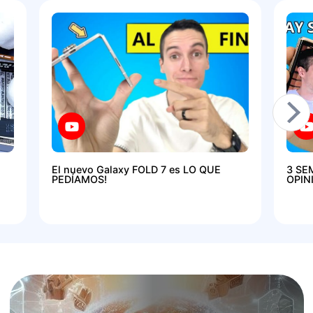
El nuevo Galaxy FOLD 7 es LO QUE
3 SE
PEDÍAMOS!
OPIN