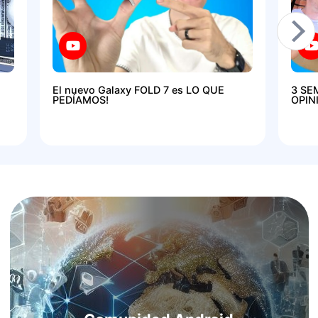
El nuevo Galaxy FOLD 7 es LO QUE
3 SE
PEDÍAMOS!
OPIN