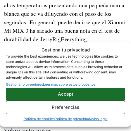
altas temperaturas presentando una pequeña marca
blanca que se va diluyendo con el paso de los
segundos. En general, puede decirse que el Xiaomi
Mi MIX 3 ha sacado una buena nota en el test de
durabilidad de JerryRigEverything.
Gestiona tu privacidad
To provide the best experiences, we use technologies like cookies to
Spotify se actualiza añadiendo un modo especial
store and/or access device information. Consenting to these
para cuando conducimos
technologies will allow us to process data such as browsing behavior or
unique IDs on this site. Not consenting or withdrawing consent, may
adversely affect certain features and functions.
Gestionar proveedores
Leer más sobre estos propósitos
Fuente |
JerryRigEverything
Accept
NOTICIAS
XIAOMI
Preferencias
Política de cookies
Política de privacidad
Aviso legal
Sobre este autor