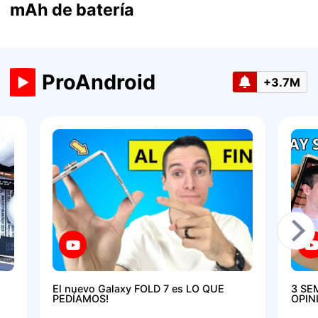
mAh de batería
ProAndroid
+3.7M
El nuevo Galaxy FOLD 7 es LO QUE
3 SE
PEDÍAMOS!
OPIN