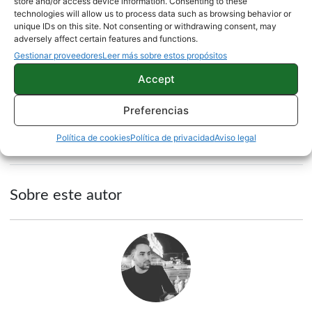
store and/or access device information. Consenting to these
con su nueva marca. Habrá que esperar
technologies will allow us to process data such as browsing behavior or
unique IDs on this site. Not consenting or withdrawing consent, may
informaciones oficiales para saber cual será el
adversely affect certain features and functions.
diseño original de este Xiaomi Mi CC 9.
Gestionar proveedores
Leer más sobre estos propósitos
Accept
Fuente |
Slashleaks
Preferencias
NOTICIAS
XIAOMI
Política de cookies
Política de privacidad
Aviso legal
Sobre este autor